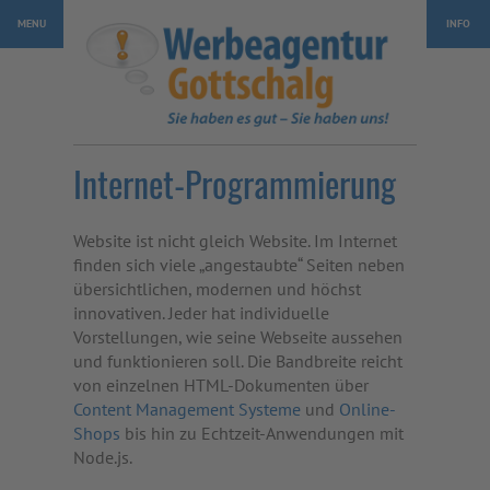
MENU
INFO
Home
Impressum
Die Agentur
Datenschutz
Klassische Werbung
Sitemap
Neue Medien
Cookies
Webdesign
Internet-Programmierung
Programmierung
Web-Shops
Website ist nicht gleich Website. Im Internet
CMS-Systeme
finden sich viele „angestaubte“ Seiten neben
Zur Desktop-Version wechseln
e-Papers
übersichtlichen, modernen und höchst
SEO
innovativen. Jeder hat individuelle
Vorstellungen, wie seine Webseite aussehen
e-Marketing
und funktionieren soll. Die Bandbreite reicht
Social Media
von einzelnen HTML-Dokumenten über
Multimedia
Content Management Systeme
und
Online-
Shops
bis hin zu Echtzeit-Anwendungen mit
IT-Leistungen
Node.js.
Aktuelles