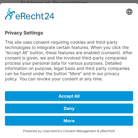
So können wir Sie unterstützen:
Kontakt
Vom einfachen Unternehmensporträt bis hin
zu mächtigen Webapplikationen erhalten Sie
von uns eine maßgeschneiderte Lösung aus
einer Hand. Um Ihre Ideen effektiv abbilden
zu können, verwenden wir verschiedene
CMS
(Joomla, Drupal, TYPO3) sowie selbst
entwickelte Systeme auf der Basis von PHP
bzw. Node.js.
Die optische Gestaltung Ihres Internetauftritts
erfolgt nach neuester Technik mit HTML5,
CSS3 und JavaScript – passgenau nach Ihren
Vorstellungen.
ANFRAGE STELLEN